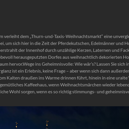
am verleiht dem „Thurn-und-Taxis-Weihnachtsmarkt“ eine unvergle
, um sich hier in die Zeit der Pferdekutschen, Edelmänner und H
erstrahlt der Innenhof durch unzählige Kerzen, Laternen und Fack
iebevoll herausgeputzten Dorfes aus weihnachtlich dekorierten Ho
m hervor.Wege ins Geheimnisvolle: Wie wär’s? Lassen Sie sich in
erglanz ist ein Erlebnis, keine Frage – aber wenn sich dann außer
om Kalten draußen ins Warme drinnen führt, hinein in eine uralte
ein gemütliches Kaffeehaus, wenn Weihnachtsmärchen wieder lebend
liche Wohl sorgen, wenn es so richtig stimmungs- und geheimnisvol