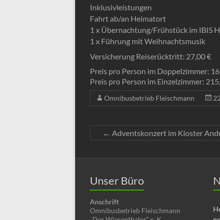
Inklusivleistungen
Fahrt ab/an Heimatort
1 x Übernachtung/Frühstück im IBIS H
1 x Führung mit Weihnachtsmusik
Versicherung Reiserücktritt: 27,00 €
Preis pro Person im Doppelzimmer: 16
Preis pro Person im Einzelzimmer: 215
Omnibusbetrieb Fleischmann
2
←
Adventskonzert im Kloster And
Unser Büro
N
Anschrift
He
Omnibusbetrieb Fleischmann
„Der Wiesenthaler“ e. K.
n