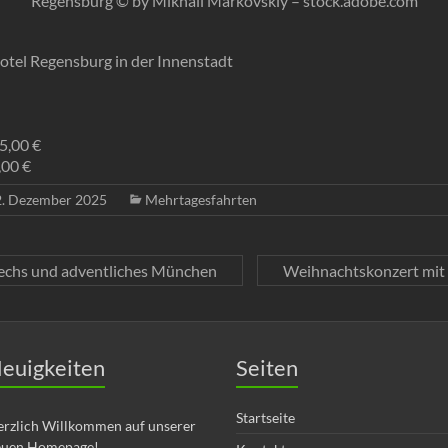
Regensburg © by Mikhail Markovskiy – stock.adobe.com
otel Regensburg in der Innenstadt
5,00 €
,00 €
2. Dezember 2025
Mehrtagesfahrten
echs und adventliches München
Weihnachtskonzert mit 
euigkeiten
Seiten
Startseite
rzlich Willkommen auf unserer
euen Homepage!