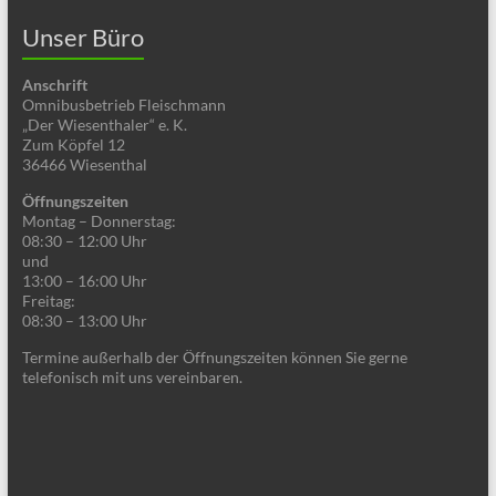
Unser Büro
Anschrift
Omnibusbetrieb Fleischmann
„Der Wiesenthaler“ e. K.
Zum Köpfel 12
36466 Wiesenthal
Öffnungszeiten
Montag – Donnerstag:
08:30 – 12:00 Uhr
und
13:00 – 16:00 Uhr
Freitag:
08:30 – 13:00 Uhr
Termine außerhalb der Öffnungszeiten können Sie gerne
telefonisch mit uns vereinbaren.